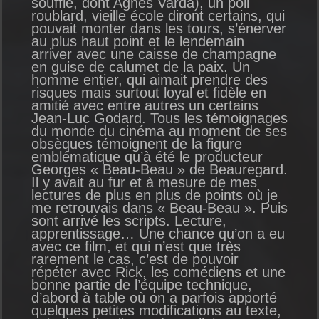
souffle, dont Agnès Varda), un poil
roublard, vieille école diront certains, qui
pouvait monter dans les tours, s’énerver
au plus haut point et le lendemain
arriver avec une caisse de champagne
en guise de calumet de la paix. Un
homme entier, qui aimait prendre des
risques mais surtout loyal et fidèle en
amitié avec entre autres un certains
Jean-Luc Godard. Tous les témoignages
du monde du cinéma au moment de ses
obsèques témoignent de la figure
emblématique qu’à été le producteur
Georges « Beau-Beau » de Beauregard.
Il y avait au fur et à mesure de mes
lectures de plus en plus de points où je
me retrouvais dans « Beau-Beau ». Puis
sont arrivé les scripts. Lecture,
apprentissage… Une chance qu’on a eu
avec ce film, et qui n’est que très
rarement le cas, c’est de pouvoir
répéter avec Rick, les comédiens et une
bonne partie de l’équipe technique,
d’abord à table où on a parfois apporté
quelques petites modifications au texte,