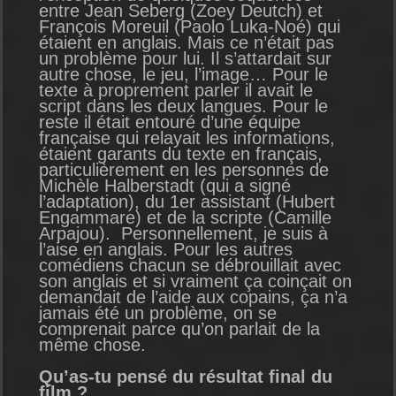
entre Jean Seberg (Zoey Deutch) et
François Moreuil (Paolo Luka-Noé) qui
étaient en anglais. Mais ce n’était pas
un problème pour lui. Il s’attardait sur
autre chose, le jeu, l’image… Pour le
texte à proprement parler il avait le
script dans les deux langues. Pour le
reste il était entouré d’une équipe
française qui relayait les informations,
étaient garants du texte en français,
particulièrement en les personnes de
Michèle Halberstadt (qui a signé
l’adaptation), du 1er assistant (Hubert
Engammare) et de la scripte (Camille
Arpajou). Personnellement, je suis à
l’aise en anglais. Pour les autres
comédiens chacun se débrouillait avec
son anglais et si vraiment ça coinçait on
demandait de l’aide aux copains, ça n’a
jamais été un problème, on se
comprenait parce qu’on parlait de la
même chose.
Qu’as-tu pensé du résultat final du
film ?