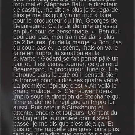
trop mal et Stéphane Batu, le directeur
de casting, me dit : « plus je te regarde,
plus je me dis qu’il y a un truc à faire
pour le producteur du film, Georges de
Beauregard. Ca te dit de faire un essai
en plus pour ce personnage. ». Ben oui
pourquoi pas, mon train est dans plus
de 2 heures, j’ai de la marge. « Bon, t’as
du coup pas eu la scène, mais on va le
faire en Impro, la situation est la
suivante : Godard se fait porter pâle un
jour où il est censé tourner, ce qui rend
Beauregard, le producteur, furieux. Il le
retrouve dans le café où il pensait bien
le trouver pour lui dire ses quatre vérité.
La première réplique c’est « Ah voilà le
grand malade… ». S’en suivent deux
Impro sous la direction de Stéphane qui
filme et donne la réplique en Impro lui
aussi. Puis retour à Strasbourg et
attente, encore et toujours. Content du
casting et de la manière dont il s’est
passé, je me dis que c’est déjà ça. Et
puis on me rappelle quelques jours plus
tard pour me dire que cette fois c’est