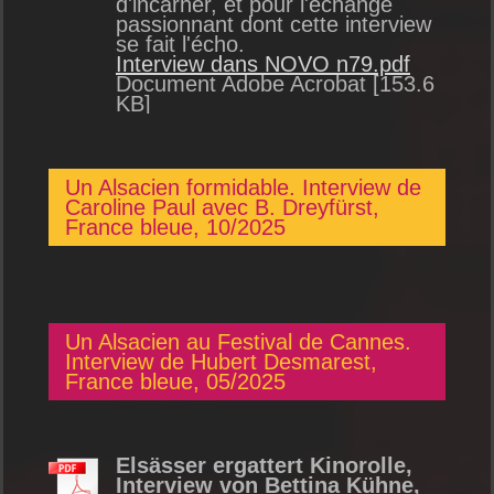
d'incarner, et pour l'échange
passionnant dont cette interview
se fait l'écho.
Interview dans NOVO n79.pdf
Document Adobe Acrobat [153.6
KB]
Un Alsacien formidable. Interview de
Caroline Paul avec B. Dreyfürst,
France bleue, 10/2025
Un Alsacien au Festival de Cannes.
Interview de Hubert Desmarest,
France bleue, 05/2025
Elsässer ergattert Kinorolle,
Interview von Bettina Kühne,