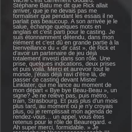
vache c’est carrément Godard.
Stéphane Batu me dit que Rick allait
arriver, que je ne devais pas me
formaliser que pendant les essais il ne
parlait pas beaucoup. A son arrivée je le
salue, échange quelques mots en
anglais et c’est parti pour le casting. Je
suis étonnamment détendu, dans mon
élément et c’est dû en grande partie à la
bienveillance du « dir cast », de Rick et
d’avoir un partenaire de jeu déjà
totalement investi dans son rôle. Une
prise, quelques indications, deux prises
et puis voilà. Merci et aurevoir tout le
monde, j’étais déjà ravi d’être là, de
passer ce casting devant Mister
Linklater, qui me lance au moment de
mon départ « Bye bye Beau-Beau », un
signe? Je ne relève pas, puis métro,
train, Strasbourg. Et puis plus d’un mois
plus tard, au moment où je n’y croyais
plus, où je remplissait mon agenda de
rendez-vous… un appel, vous êtes
retenus pour le rôle de Beauregard. «
Ah super merci, formidable. » Je