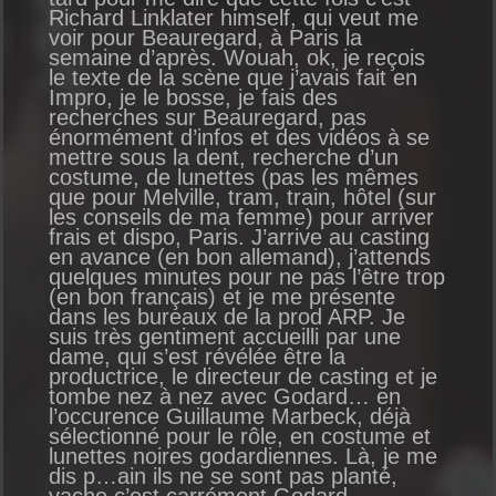
Richard Linklater himself, qui veut me
voir pour Beauregard, à Paris la
semaine d’après. Wouah, ok, je reçois
le texte de la scène que j’avais fait en
Impro, je le bosse, je fais des
recherches sur Beauregard, pas
énormément d’infos et des vidéos à se
mettre sous la dent, recherche d’un
costume, de lunettes (pas les mêmes
que pour Melville, tram, train, hôtel (sur
les conseils de ma femme) pour arriver
frais et dispo, Paris. J’arrive au casting
en avance (en bon allemand), j’attends
quelques minutes pour ne pas l’être trop
(en bon français) et je me présente
dans les bureaux de la prod ARP. Je
suis très gentiment accueilli par une
dame, qui s’est révélée être la
productrice, le directeur de casting et je
tombe nez à nez avec Godard… en
l’occurence Guillaume Marbeck, déjà
sélectionné pour le rôle, en costume et
lunettes noires godardiennes. Là, je me
dis p…ain ils ne se sont pas planté,